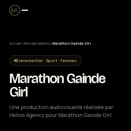
Accueil
›
Nos réalisations
›
Marathon Gainde Girl
Production audiovisuelle
Événementiel · Sport · Femmes
Clip musical
Marathon Gainde
Captation live & streaming
Girl
Solutions entreprise
Une production audiovisuelle réalisée par
Helios Agency pour Marathon Gainde Girl.
Drone certifié DGAC