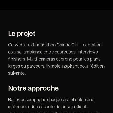
Formation photo & vidéo
Animations événementielles
Le projet
Création web & social
Couverture du marathon Gainde Girl — captation
course, ambiance entre coureuses, interviews
Location matériel
finishers. Multi-caméras et drone pour les plans
larges du parcours, livrable inspirant pour l'édition
suivante.
Réalisations
Notre approche
Helios accompagne chaque projet selon une
À propos
méthode rodée : écoute du besoin client,