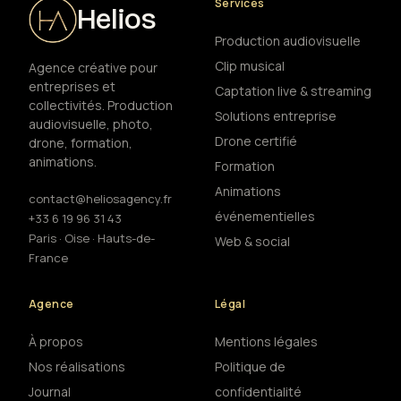
Services
Helios
Production audiovisuelle
Clip musical
Agence créative pour
entreprises et
Captation live & streaming
collectivités. Production
Solutions entreprise
audiovisuelle, photo,
Drone certifié
drone, formation,
animations.
Formation
Animations
contact@heliosagency.fr
événementielles
+33 6 19 96 31 43
Paris · Oise · Hauts-de-
Web & social
France
Agence
Légal
À propos
Mentions légales
Nos réalisations
Politique de
Journal
confidentialité