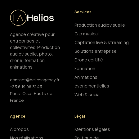
Services
Helios
Production audiovisuelle
Clip musical
Agence créative pour
entreprises et
Captation live & streaming
collectivités. Production
Solutions entreprise
audiovisuelle, photo,
Drone certifié
drone, formation,
animations.
Formation
Animations
contact@heliosagency.fr
événementielles
+33 6 19 96 31 43
Paris · Oise · Hauts-de-
Web & social
France
Agence
Légal
À propos
Mentions légales
Nos réalisations
Politique de