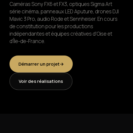
Caméras Sony FX6 et FX3, optiques Sigma Art
Formation photo & vidéo
série cinéma, panneaux LED Aputure, drones DJI
Mavic 3 Pro, audio Rode et Sennheiser. En cours
de constitution pour les productions
Animations événementielles
indépendantes et équipes créatives d'Oise et
d'Île-de-France.
Création web & social
Location matériel
Démarrer un projet
→
Voir des réalisations
Réalisations
À propos