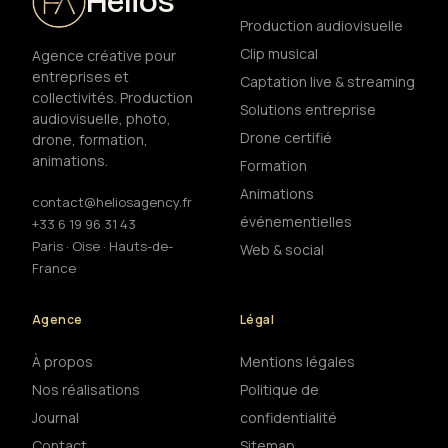
Helios
Production audiovisuelle
Clip musical
Agence créative pour
entreprises et
Captation live & streaming
collectivités. Production
Solutions entreprise
audiovisuelle, photo,
Drone certifié
drone, formation,
animations.
Formation
Animations
contact@heliosagency.fr
événementielles
+33 6 19 96 31 43
Paris · Oise · Hauts-de-
Web & social
France
Agence
Légal
À propos
Mentions légales
Nos réalisations
Politique de
Journal
confidentialité
Contact
Sitemap