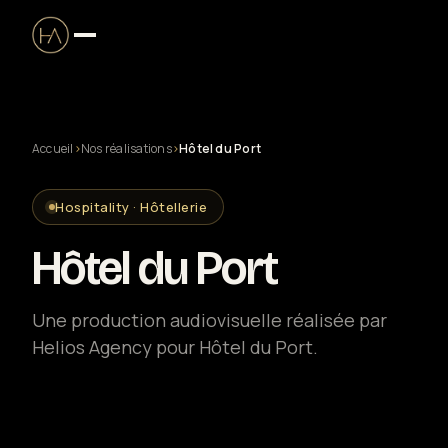
Accueil
›
Nos réalisations
›
Hôtel du Port
Production audiovisuelle
Hospitality · Hôtellerie
Clip musical
Hôtel du Port
Captation live & streaming
Une production audiovisuelle réalisée par
Helios Agency pour Hôtel du Port.
Solutions entreprise
Drone certifié DGAC