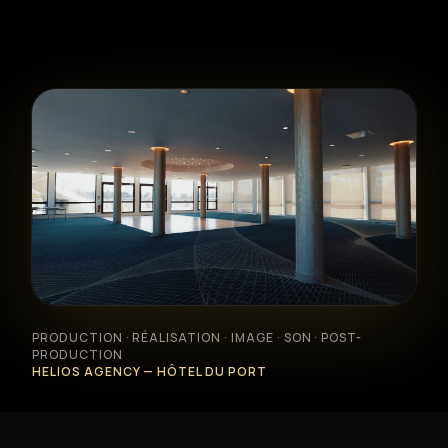
Formation photo & vidéo
Animations événementielles
Création web & social
Location matériel
PRODUCTION · RÉALISATION · IMAGE · SON · POST-
Réalisations
PRODUCTION
HELIOS AGENCY — HÔTEL DU PORT
À propos