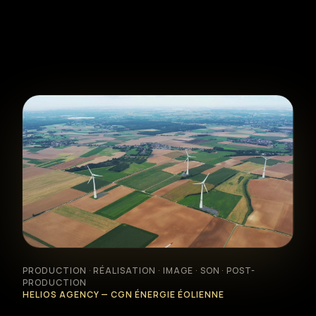
Formation photo & vidéo
Animations événementielles
Création web & social
Location matériel
Réalisations
PRODUCTION · RÉALISATION · IMAGE · SON · POST-
PRODUCTION
À propos
HELIOS AGENCY — CGN ÉNERGIE ÉOLIENNE