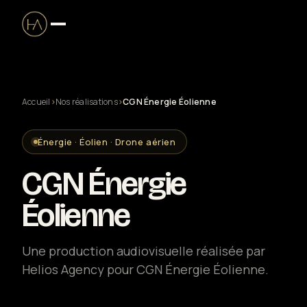
Accueil
›
Nos réalisations
›
CGN Énergie Éolienne
Production audiovisuelle
Énergie · Éolien · Drone aérien
Clip musical
CGN Énergie
Captation live & streaming
Éolienne
Solutions entreprise
Une production audiovisuelle réalisée par
Helios Agency pour CGN Énergie Éolienne.
Drone certifié DGAC