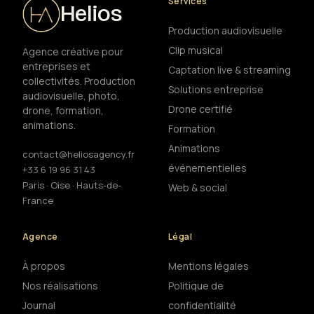
Services
Helios
Production audiovisuelle
Clip musical
Agence créative pour
entreprises et
Captation live & streaming
collectivités. Production
Solutions entreprise
audiovisuelle, photo,
Drone certifié
drone, formation,
animations.
Formation
Animations
contact@heliosagency.fr
événementielles
+33 6 19 96 31 43
Paris · Oise · Hauts-de-
Web & social
France
Agence
Légal
À propos
Mentions légales
Nos réalisations
Politique de
Journal
confidentialité