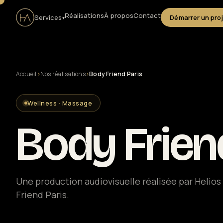
Réalisations
À propos
Contact
Services
Démarrer un pro
▾
Accueil
›
Nos réalisations
›
Body Friend Paris
Production audiovisuelle
Wellness · Massage
Clip musical
Body Frien
Captation live & streaming
Solutions entreprise
Une production audiovisuelle réalisée par Helio
Friend Paris.
Drone certifié DGAC