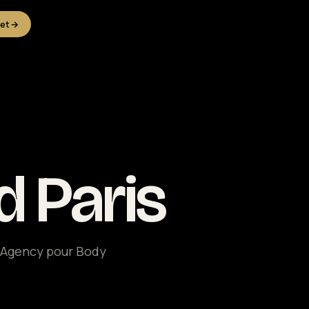
jet
→
d Paris
s Agency pour Body