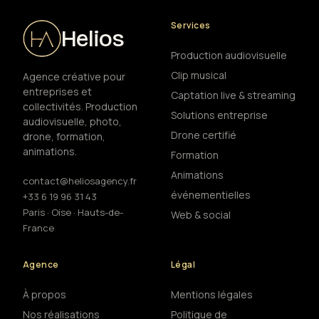
Services
Helios
Production audiovisuelle
Clip musical
Agence créative pour
entreprises et
Captation live & streaming
collectivités. Production
Solutions entreprise
audiovisuelle, photo,
Drone certifié
drone, formation,
animations.
Formation
Animations
contact@heliosagency.fr
événementielles
+33 6 19 96 31 43
Paris · Oise · Hauts-de-
Web & social
France
Agence
Légal
À propos
Mentions légales
Nos réalisations
Politique de