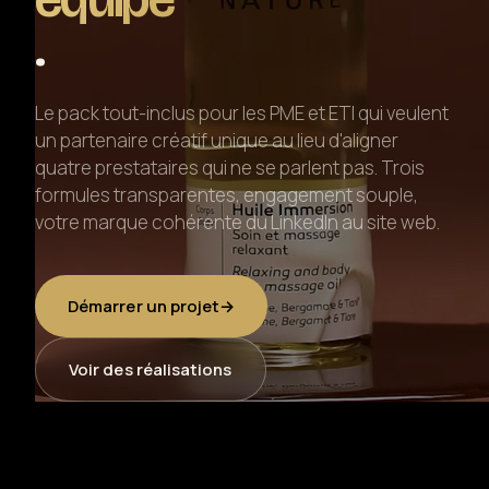
.
Formation photo & vidéo
Animations événementielles
Le pack tout-inclus pour les PME et ETI qui veulent
un partenaire créatif unique au lieu d'aligner
Création web & social
quatre prestataires qui ne se parlent pas. Trois
formules transparentes, engagement souple,
votre marque cohérente du LinkedIn au site web.
Location matériel
Démarrer un projet
→
Voir des réalisations
Réalisations
À propos