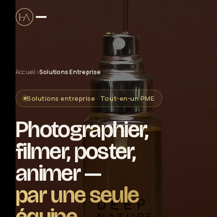
Accueil
›
Solutions Entreprise
Production audiovisuelle
Solutions entreprise · Tout-en-un PME
Clip musical
Photographier,
Captation live & streaming
filmer, poster,
animer —
Solutions entreprise
par une seule
Drone certifié DGAC
équipe