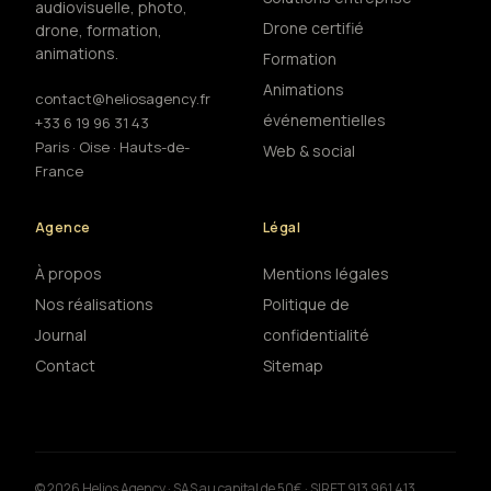
audiovisuelle, photo,
Drone certifié
drone, formation,
animations.
Formation
Animations
contact@heliosagency.fr
événementielles
+33 6 19 96 31 43
Paris · Oise · Hauts-de-
Web & social
France
Agence
Légal
À propos
Mentions légales
Nos réalisations
Politique de
Journal
confidentialité
Contact
Sitemap
© 2026 Helios Agency · SAS au capital de 50€ · SIRET 913 961 413