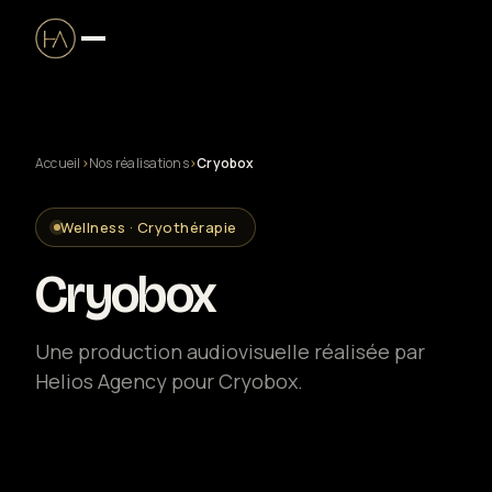
Accueil
›
Nos réalisations
›
Cryobox
Production audiovisuelle
Wellness · Cryothérapie
Clip musical
Cryobox
Captation live & streaming
Une production audiovisuelle réalisée par
Helios Agency pour Cryobox.
Solutions entreprise
Drone certifié DGAC