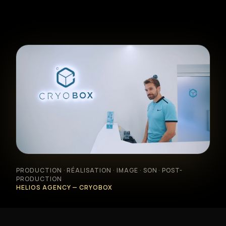
Formation photo & vidéo
Animations événementielles
Création web & social
Location matériel
PRODUCTION · RÉALISATION · IMAGE · SON · POST-
Réalisations
PRODUCTION
HELIOS AGENCY — CRYOBOX
À propos