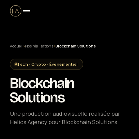
Accueil
›
Nos réalisations
›
Blockchain Solutions
Production audiovisuelle
Tech · Crypto · Événementiel
Clip musical
Blockchain
Captation live & streaming
Solutions
Solutions entreprise
Une production audiovisuelle réalisée par
Helios Agency pour Blockchain Solutions.
Drone certifié DGAC