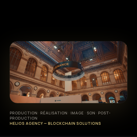
Formation photo & vidéo
Animations événementielles
Création web & social
Location matériel
Réalisations
PRODUCTION · RÉALISATION · IMAGE · SON · POST-
PRODUCTION
À propos
HELIOS AGENCY — BLOCKCHAIN SOLUTIONS