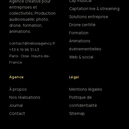
Clip musical
Agence créative pour
entreprises et
Captation live & streaming
collectivités. Production
Solutions entreprise
audiovisuelle, photo,
Drone certifié
drone, formation,
animations.
Formation
Animations
contact@heliosagency.fr
événementielles
+33 6 19 96 31 43
Paris · Oise · Hauts-de-
Web & social
France
Agence
Légal
À propos
Mentions légales
Nos réalisations
Politique de
Journal
confidentialité
Contact
Sitemap