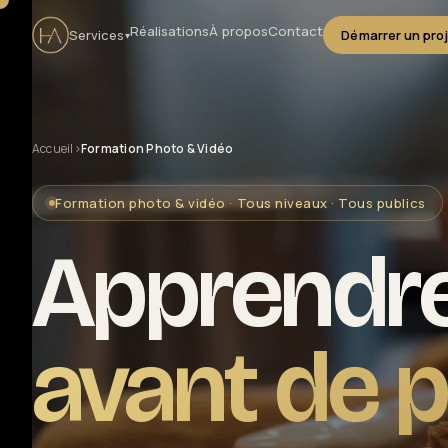
Réalisations
À propos
Contact
Services
Démarrer un pro
▾
Accueil
›
Formation Photo & Vidéo
Production audiovisuelle
Formation photo & vidéo · Tous niveaux · Tous publics
Clip musical
Apprendre
Captation live & streaming
avant de 
Solutions entreprise
Drone certifié DGAC