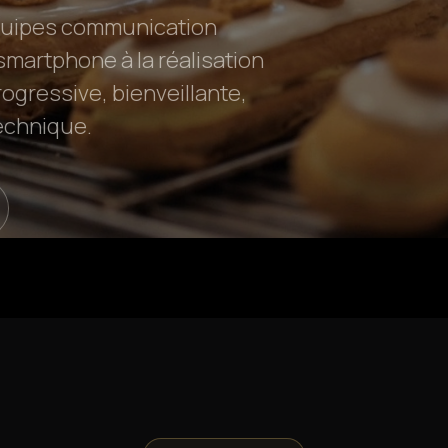
équipes communication
n smartphone à la réalisation
gressive, bienveillante,
technique.