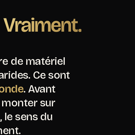
.
Vraiment.
re de matériel
rides. Ce sont
monde
. Avant
à monter sur
, le sens du
ment.