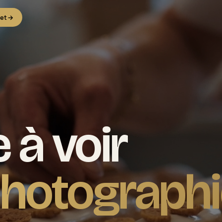
jet
→
 à voir
photographi