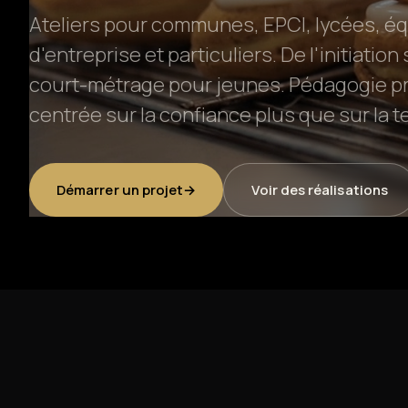
Ateliers pour communes, EPCI, lycées, 
Formation photo & vidéo
d'entreprise et particuliers. De l'initiatio
court-métrage pour jeunes. Pédagogie pro
Animations événementielles
centrée sur la confiance plus que sur la 
Création web & social
Démarrer un projet
→
Voir des réalisations
Location matériel
Réalisations
À propos