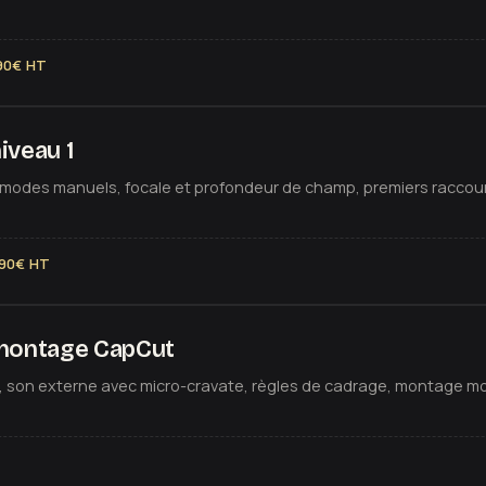
290€ HT
iveau 1
, modes manuels, focale et profondeur de champ, premiers raccourci
290€ HT
montage CapCut
son externe avec micro-cravate, règles de cadrage, montage mob